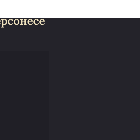
я Крыма
ерсонесе