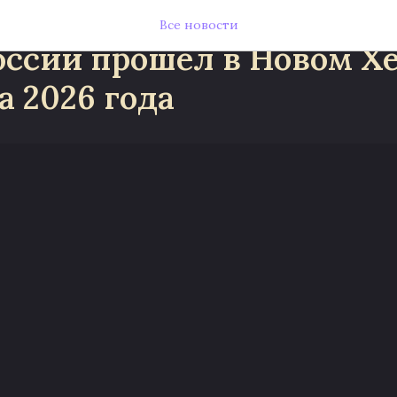
съезд сестер милосерди
Все новости
оссии прошел в Новом Х
а 2026 года