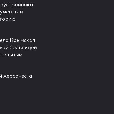
гоустраивают
кументы и
сторию
вела Крымская
кой больницей
рительным
 Херсонес, а