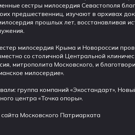
еменные сестры милосердия Севастополя бла
оих предшественниц, изучают в архивах до
милосердия прошлых лет, восстанавливая и
лужения.
сестер милосердия Крыма и Новороссии про
вместно со столичной Центральной клиничес
сия, митрополита Московского, и благотво
ианское милосердие».
вали: группа компаний «Экостандарт», Новый
ого центра «Точка опоры».
 сайта Московского Патриархата