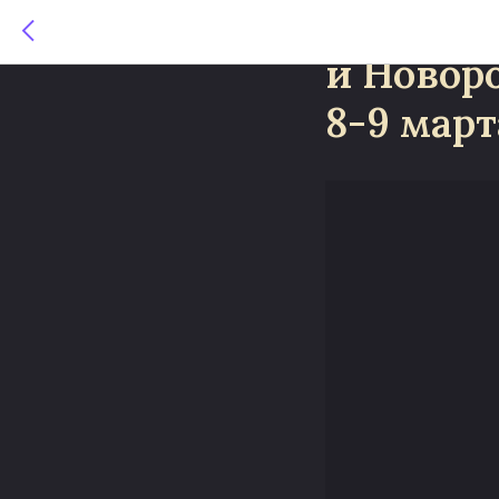
Первый 
и Новор
8-9 март