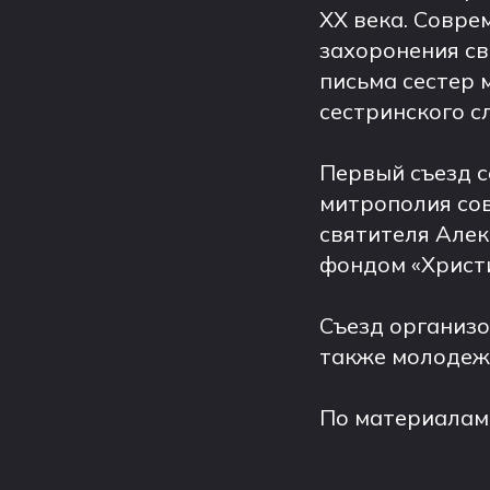
XX века. Совр
захоронения св
письма сестер 
сестринского с
Первый съезд 
митрополия со
святителя Алек
фондом «Христ
Съезд организо
также молодежн
По материалам