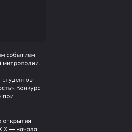
ым событием
й митрополии.
я студентов
сть». Конкурс
» при
а открытия
XIX — начала